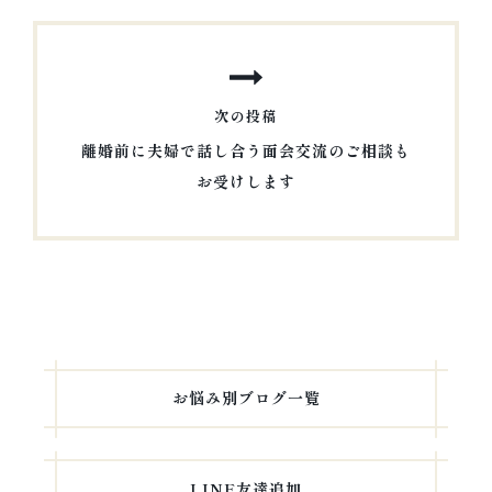
投
ョ
稿
ン
次の投稿
離婚前に夫婦で話し合う面会交流のご相談も
お受けします
次
の
投
稿
お悩み別ブログ一覧
LINE友達追加