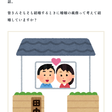
話。
名古屋 夫婦問題・離婚問題相談室・夫
婦カウンセリング リボーン
皆さんそもそも結婚するときに婚姻の義務って考えて結
夫婦カウンセリング/おひとりでの夫婦問題相談を対
婚していますか？
面/電話/オンラインで。名古屋で夫婦問題や離婚前
の相談、再構築やセックスレス、面会交流や共同養
育、DVやモラハラ等に悩む方を、それぞれの幸せに
導く。離婚カウンセラーであり面会交流事業経営者
の今枝朱美が、子供の権利を尊重した解決。