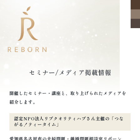
セミナー/メディア掲載情報
開催したセミナー・講座と、取り上げられたメディアを
紹介します。
名古屋 夫婦問題・離婚問題相談室・夫
婦カウンセリング リボーン
認定NPO法人リブクオリティハブさん主催の「つな
がる！ティータイム」
夫婦カウンセリング/おひとりでの夫婦問題相談を対
愛知県名古屋市の夫婦問題・離婚問題相談室リボーン
面/電話/オンラインで。名古屋で夫婦問題や離婚前