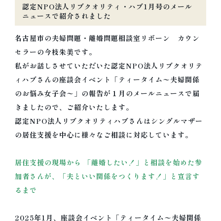
認定NPO法人リブクオリティ・ハブ1月号のメール
ニュースで紹介されました
名古屋市の夫婦問題・離婚問題相談室リボーン カウン
セラーの今枝朱美です。
私がお話しさせていただいた認定NPO法人リブクオリテ
ィハブさんの座談会イベント「ティータイム〜
夫婦関係
のお悩み女子会〜」の報告が１月のメールニュースで届
きましたので、ご紹介いたします。
認定NPO法人リブクオリティハブさんはシングルマザー
の居住支援を中心に様々なご相談に対応しています。
居住支援の現場から 「離婚したい！」と相談を始めた参
加者さんが、「
夫といい関係をつくります！」と宣言す
るまで
2025年1月、座談会イベント「ティータイム〜
夫婦関係