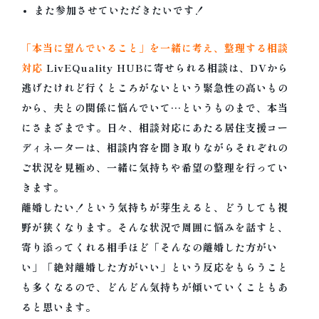
また参加させていただきたいです！
「本当に望んでいること」を一緒に考え、整理する相談
対応
LivEQuality HUBに寄せられる相談は、
DVから
逃げたけれど行くところがな
い
という緊急性の高いもの
から、夫との関係に悩んでいて…
というものまで、本当
にさまざまです。日々、
相談対応にあたる居住支援コー
ディネーターは、
相談内容を聞き取りながらそれぞれの
ご状況を見極め、
一緒に気持ちや希望の整理を行ってい
きます。
離婚したい！という気持ちが芽生えると、
どうしても視
野が狭くなります。
そんな状況で周囲に悩みを話すと、
寄り添ってくれる相手ほど「
そんなの離婚した方がい
い」「絶対離婚した方がいい」
という反応をもらうこと
も多くなるので、
どんどん気持ちが傾いていくこともあ
ると思います。