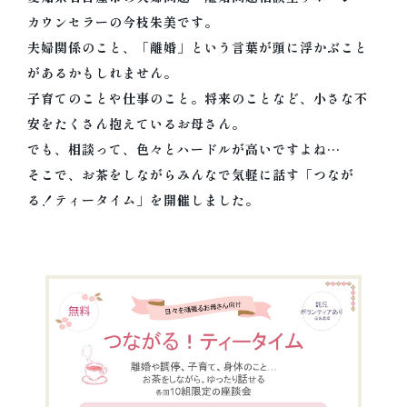
カウンセラーの今枝朱美です。
の相談、再構築やセックスレス、面会交流や共同養
夫婦関係のこと、「離婚」という言葉が頭に浮かぶこと
育、DVやモラハラ等に悩む方を、それぞれの幸せに
があるかもしれません。
導く。離婚カウンセラーであり面会交流事業経営者
子育てのことや仕事のこと。将来のことなど、小さな不
の今枝朱美が、子供の権利を尊重した解決。
安をたくさん抱えているお母さん。
でも、相談って、色々とハードルが高いですよね…
そこで、お茶をしながらみんなで気軽に話す「つなが
る！ティータイム」を開催しました。