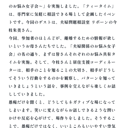
のお悩み女子会〜」を実施しました。「ティータイム」
は、専門家に気軽に相談できる場として企画したイベン
トです。
今回のゲストは、夫婦問題相談室 リボーンの今
枝朱美さん。
今回、参加者のほとんどが、
離婚するための情報が欲し
いというお母さんたちでした。「
夫婦関係のお悩み女子
会」の名の通り、
まずは皆さんそれぞれのお悩み共有タ
イムを実施。そして、
今枝さんと居住支援コーディネー
ターは、
相手のことを知ることの大切さ、
相手がどうし
てそういう行動をするのかを観察し、
パターンを知って
いきましょうという話を、
事例を交えながら楽しくお話
ししていきました。
愚痴だけを聞くと、
どうしてもネガティブな場になって
しまいます。
笑いに変えながらお話しできるような問い
かけや反応を心がけて、
場作りをしました。そうするこ
とで、愚痴だけではなく、
いいところもいいやすい空気