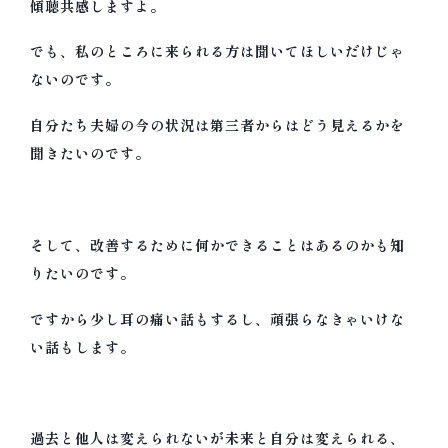
傾聴共感しますよ。
名古屋 夫婦問題・離婚問題相談室・夫
でも、私のところに来られる方は聞いてほしいだけじゃ
婦カウンセリング リボーン
ないのです。
夫婦カウンセリング/おひとりでの夫婦問題相談を対
自分たち夫婦の今の状況は第三者からはどう見えるかを
面/電話/オンラインで。名古屋で夫婦問題や離婚前
聞きたいのです。
の相談、再構築やセックスレス、面会交流や共同養
育、DVやモラハラ等に悩む方を、それぞれの幸せに
導く。離婚カウンセラーであり面会交流事業経営者
の今枝朱美が、子供の権利を尊重した解決。
そして、改善するために何かできることはあるのかも知
りたいのです。
ですから少し耳の痛い話もするし、頑張らなきゃいけな
い話もします。
過去と他人は変えられないが未来と自分は変えられる
、