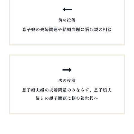
稿
ナ
前の投稿
ビ
息子娘の夫婦問題や結婚問題に悩む親の相談
ゲ
前
ー
の
シ
投
稿
ョ
ン
次の投稿
息子娘夫婦の夫婦問題のみならず、息子娘夫
婦との親子問題に悩む親世代へ
次
の
投
稿