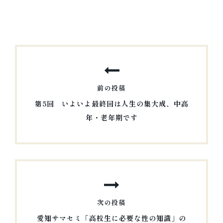
投
稿
ナ
前の投稿
ビ
第5回 いよいよ最終回は人生の集大成、中高
ゲ
年・老年期です
ー
前
シ
の
投
ョ
稿
ン
次の投稿
愛知サマセミ「高校生に必要な性の知識」の