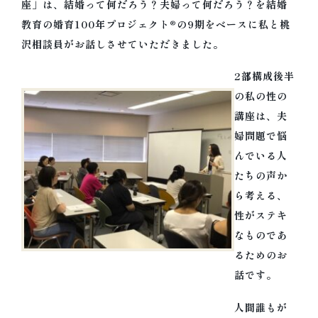
座」は、結婚って何だろう？夫婦って何だろう？を結婚
名古屋 夫婦問題・離婚問題相談室・夫
教育の婚育100年プロジェクト®の9期をベースに私と桃
婦カウンセリング リボーン
沢相談員がお話しさせていただきました。
夫婦カウンセリング/おひとりでの夫婦問題相談を対
面/電話/オンラインで。名古屋で夫婦問題や離婚前
2部構成後半
の相談、再構築やセックスレス、面会交流や共同養
の私の性の
育、DVやモラハラ等に悩む方を、それぞれの幸せに
講座は、夫
導く。離婚カウンセラーであり面会交流事業経営者
婦問題で悩
の今枝朱美が、子供の権利を尊重した解決。
んでいる人
たちの声か
ら考える、
性がステキ
なものであ
るためのお
話です。
人間誰もが