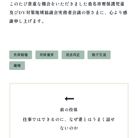
このたび貴重な機会をいただきました桑名市要保護児童
及びDV対策地域協議会実務者会議の皆さまに、心より感
謝申し上げます。
タ
共同親権
共同養育
民法改正
親子交流
グ
離婚
投
稿
ナ
前の投稿
ビ
仕事ではできるのに、なぜ妻とはうまく話せ
ゲ
ないのか
ー
前