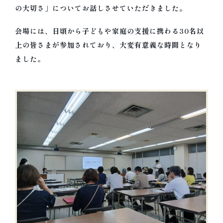
の大切さ」についてお話しさせていただきました。
名古屋 夫婦問題・離婚問題相談室・夫
会場には、日頃から子どもや家庭の支援に携わる30名以
婦カウンセリング リボーン
上の皆さまが参加されており、大変有意義な時間となり
夫婦カウンセリング/おひとりでの夫婦問題相談を対
ました。
面/電話/オンラインで。名古屋で夫婦問題や離婚前
の相談、再構築やセックスレス、面会交流や共同養
育、DVやモラハラ等に悩む方を、それぞれの幸せに
導く。離婚カウンセラーであり面会交流事業経営者
の今枝朱美が、子供の権利を尊重した解決。